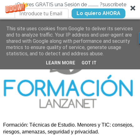
¿Quieres GRATIS una Sesión de ........... ?suscribete
Lo quiero AHORA
This site uses cookies from Google to deliver its services
and to analyze traffic. Your IP address and user-agent are
shared with Google along with performance and security
metrics to ensure quality of service, generate usage
statistics, and to detect and address abuse.
LEARN MORE
GOT IT
Formación: Técnicas de Estudio. Menores y TIC: consejos,
riesgos, amenazas, seguridad y privacidad.