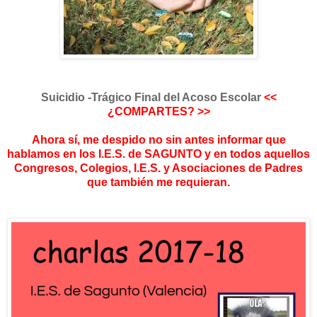
Suicidio -Trágico Final del Acoso Escolar
<<
¿COMPARTES? >>
Ahora sí, me despido no sin antes informar que
hablamos en los I.E.S. de SAGUNTO y en todos aquellos
C
ongresos,
Colegios, I.E.S. y Asociaciones de Padres
que también me requieran.