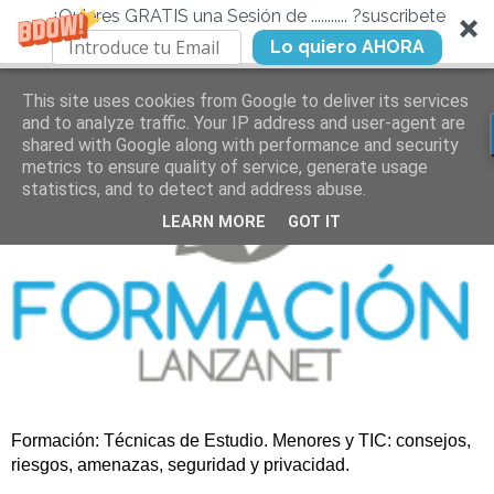
¿Quieres GRATIS una Sesión de ........... ?suscribete
Lo quiero AHORA
This site uses cookies from Google to deliver its services
and to analyze traffic. Your IP address and user-agent are
shared with Google along with performance and security
metrics to ensure quality of service, generate usage
statistics, and to detect and address abuse.
LEARN MORE
GOT IT
Formación: Técnicas de Estudio. Menores y TIC: consejos,
riesgos, amenazas, seguridad y privacidad.