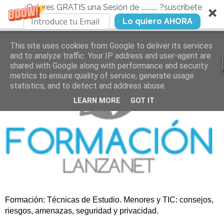
¿Quieres GRATIS una Sesión de ........... ?suscribete
Lo quiero AHORA
This site uses cookies from Google to deliver its services
and to analyze traffic. Your IP address and user-agent are
shared with Google along with performance and security
metrics to ensure quality of service, generate usage
statistics, and to detect and address abuse.
LEARN MORE
GOT IT
Formación: Técnicas de Estudio. Menores y TIC: consejos,
riesgos, amenazas, seguridad y privacidad.