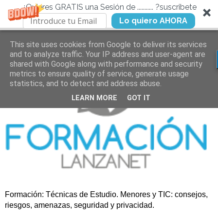
¿Quieres GRATIS una Sesión de ........... ?suscribete
Lo quiero AHORA
This site uses cookies from Google to deliver its services
and to analyze traffic. Your IP address and user-agent are
shared with Google along with performance and security
metrics to ensure quality of service, generate usage
statistics, and to detect and address abuse.
LEARN MORE
GOT IT
Formación: Técnicas de Estudio. Menores y TIC: consejos,
riesgos, amenazas, seguridad y privacidad.