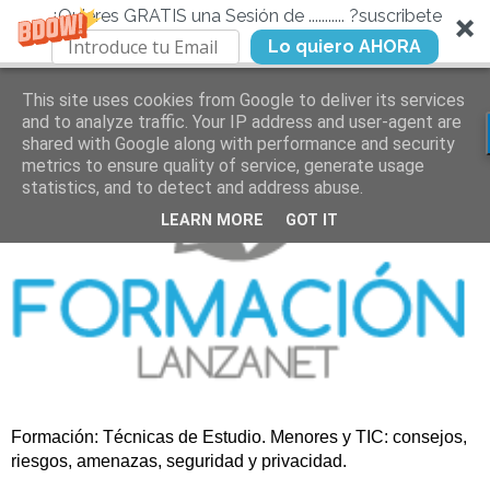
¿Quieres GRATIS una Sesión de ........... ?suscribete
Lo quiero AHORA
This site uses cookies from Google to deliver its services
and to analyze traffic. Your IP address and user-agent are
shared with Google along with performance and security
metrics to ensure quality of service, generate usage
statistics, and to detect and address abuse.
LEARN MORE
GOT IT
Formación: Técnicas de Estudio. Menores y TIC: consejos,
riesgos, amenazas, seguridad y privacidad.