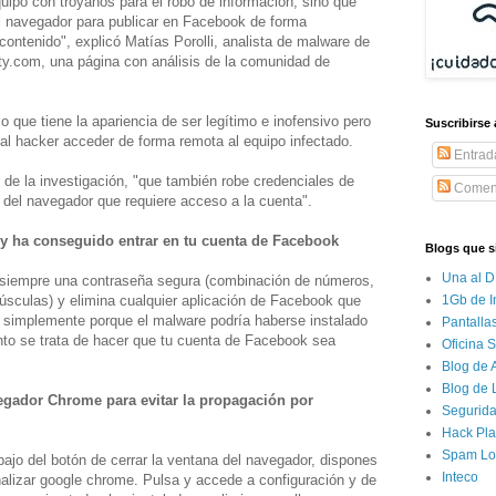
quipo con troyanos para el robo de información, sino que
l navegador para publicar en Facebook de forma
contenido", explicó Matías Porolli, analista de malware de
ity.com, una página con análisis de la comunidad de
 que tiene la apariencia de ser legítimo e inofensivo pero
Suscribirse
 al hacker acceder de forma remota al equipo infectado.
Entrad
 de la investigación, "que también robe credenciales de
Coment
del navegador que requiere acceso a la cuenta".
 y ha conseguido entrar en tu cuenta de Facebook
Blogs que s
Una al D
 siempre una contraseña segura (combinación de números,
1Gb de I
úsculas) y elimina cualquier aplicación de Facebook que
e, simplemente porque el malware podría haberse instalado
Pantalla
nto se trata de hacer que tu cuenta de Facebook sea
Oficina 
Blog de
Blog de 
egador Chrome para evitar la propagación por
Segurida
Hack Pla
Spam Lo
ajo del botón de cerrar la ventana del navegador, dispones
Inteco
nalizar google chrome. Pulsa y accede a configuración y de