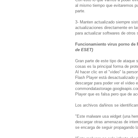
al mismo tiempo que evitaremos pub
parte.
3- Manten actualizado siempre sist
actualizaciones directamente en la
para actualizar softwares de otros s
Funcionamiento virus porno de
de ESET
)
Gran parte de este tipo de ataque 
cosas es la principal forma de prot
Al hacer clic en el "video" la pers
Flash Player está desactualizado 
descargar para poder ver el video e
commondatastorage.googleapis.com. 
Player que es falsa pero que de ac
Los archivos dañinos se identifi
"Este malware usa widget (una her
descargar otras amenazas de intern
se encarga de seguir propagando l