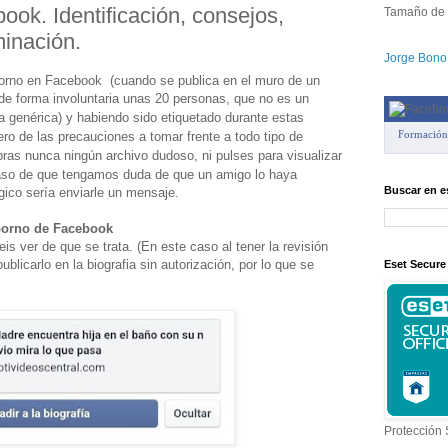
ook. Identificación, consejos,
Tamaño de 
minación.
Jorge Bono
 porno en Facebook
(cuando se publica en el muro de un
n de forma involuntaria unas 20 personas, que no es un
a genérica)
y habiendo sido etiquetado durante estas
Formación
o de las precauciones a tomar frente a todo tipo de
as nunca ningún archivo dudoso, ni pulses para visualizar
aso de que tengamos duda de que un amigo lo haya
Buscar en e
gico sería enviarle un mensaje.
 porno de Facebook
 ver de que se trata. (En este caso al tener la revisión
ublicarlo en la biografia sin autorización, por lo que se
Eset Secure
Protección 