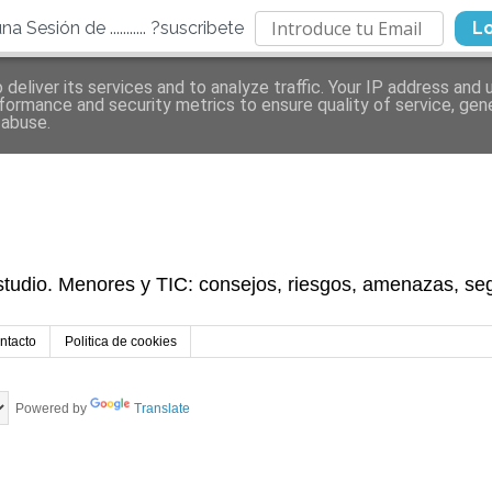
Sesión de ........... ?suscribete
L
deliver its services and to analyze traffic. Your IP address and
formance and security metrics to ensure quality of service, ge
 abuse.
tudio. Menores y TIC: consejos, riesgos, amenazas, seg
ntacto
Politica de cookies
Powered by
Translate