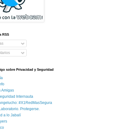
 a RSS
as
arios
igo sobre Privacidad y Seguridad
ía
nfo
s Amigas
Seguridad Internauta
 Angelucho: #X1RedMasSegura
Laboratorio. Protegerse.
d a lo Jabalí
yers
co