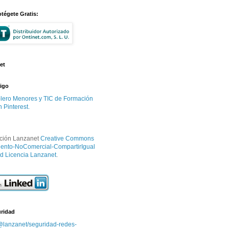
otégete Gratis:
et
igo
blero Menores y TIC de Formación
 Pinterest.
ción Lanzanet
Creative Commons
ento-NoComercial-CompartirIgual
d Licencia Lanzanet
.
uridad
@lanzanet/seguridad-redes-