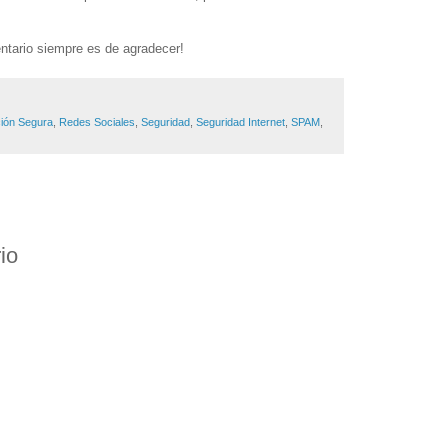
entario siempre es de agradecer!
ión Segura
,
Redes Sociales
,
Seguridad
,
Seguridad Internet
,
SPAM
,
io