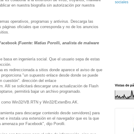
sociales
licar en nuestra biografia sin autorización por nuestra
emas operativos, programas y antivirus. Descarga las
s páginas oficiales que corresponda y no de los anuncios
itios.
 Facebook
(Fuente:
Matías Porolli, analista de malware
se basa en ingeniería social. Que el usuario sepa de estas
ección.
ona es redireccionada a sitios donde aparece el aviso de que
y proporciona "un supuesto enlace desde donde se puede
n cuestión". dirección del enlace
Vistas de pá
Allí se solicitará descargar una actualización de Flash
eptarse, permitirá bajar un archivo programado.
can como Win32/VB.RTN y Win32/ExtenBro.AK.
ramienta para descargar contenido desde servidores) para
et e instala una extensión en el navegador que es la que
a amenaza por Facebook", dijo Porolli.