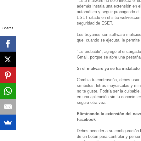
"Este malware no solo infecta el e
además instala una extensión en e
automática y seguir propagando el 
ESET citado en el sitio welivescur
seguridad de ESET.
Shares
Los troyanos son software malicioso
que, cuando se ejecuta, le permite
"Es probable", agregó el encargado
Gmail, porque se abre una pestaña 
Si el malware ya se ha instalado
Cambia tu contraseña; debes usar
símbolos, letras mayúsculas y min
no te guste. Podría ser la culpabl
en una aplicación sin tu conocimie
segura otra vez.
Eliminando la extensión del nav
Facebook
Debes acceder a su configuración b
de un botón para controlar y perso