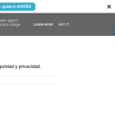
o quiero AHORA
 user-agent
nerate usage
LEARN MORE
GOT IT
uridad y privacidad.