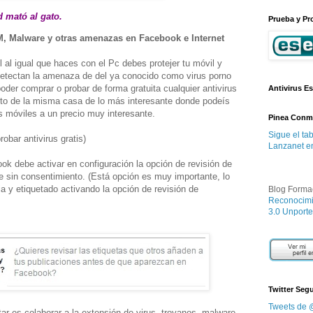
d mató al gato.
Prueba y Pr
M, Malware y otras amenazas en Facebook e Internet
il al igual que haces con el Pc debes protejer tu móvil y
detectan la amenaza de del ya conocido como virus porno
oder comprar o probar de forma gratuita cualquier antivirus
Antivirus Es
to de la misma casa de lo más interesante donde podeís
os móviles a un precio muy interesante.
Pinea Conm
Sigue el ta
obar antivirus gratis)
Lanzanet en
ok debe activar en configuración la opción de revisión de
e sin consentimiento. (Está opción es muy importante, lo
a y etiquetado activando la opción de revisión de
Blog Forma
Reconocimi
3.0 Unporte
Twitter Seg
Tweets de 
ar es colaborar a la extensión de virus, troyanos, malware