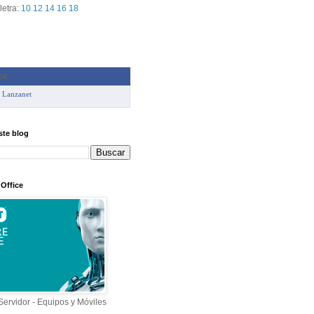
letra:
10
12
14
16
18
 Lanzanet
ste blog
 Office
Servidor - Equipos y Móviles