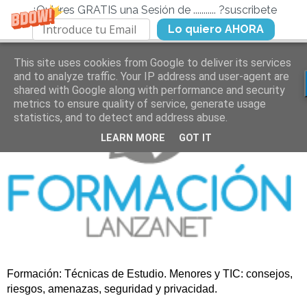
¿Quieres GRATIS una Sesión de ........... ?suscribete
Lo quiero AHORA
This site uses cookies from Google to deliver its services
and to analyze traffic. Your IP address and user-agent are
shared with Google along with performance and security
metrics to ensure quality of service, generate usage
statistics, and to detect and address abuse.
LEARN MORE
GOT IT
Formación: Técnicas de Estudio. Menores y TIC: consejos,
riesgos, amenazas, seguridad y privacidad.